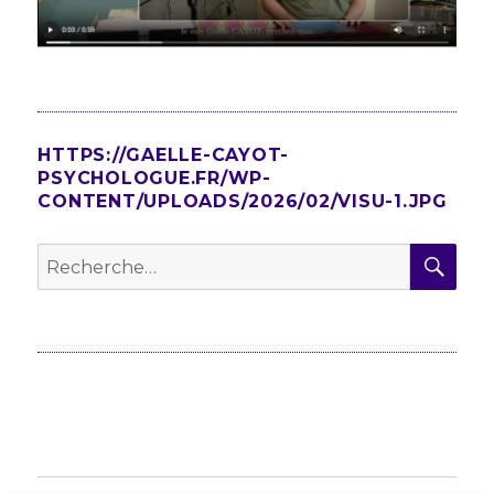
HTTPS://GAELLE-CAYOT-
PSYCHOLOGUE.FR/WP-
CONTENT/UPLOADS/2026/02/VISU-1.JPG
REC
Recherche
pour
: