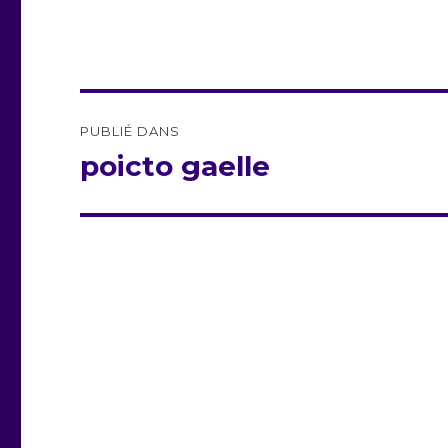
Navigation
PUBLIÉ DANS
de
poicto gaelle
l’article