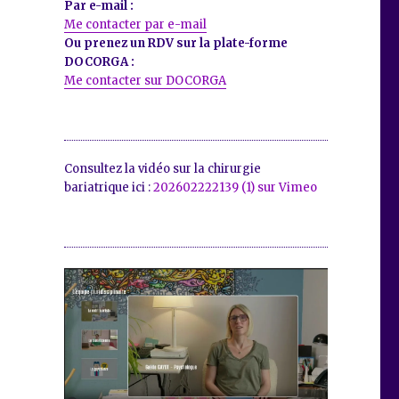
Par e-mail :
Me contacter par e-mail
Ou prenez un RDV sur la plate-forme
DOCORGA :
Me contacter sur DOCORGA
Consultez la vidéo sur la chirurgie
bariatrique ici :
202602222139 (1) sur Vimeo