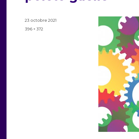
Publié
23 octobre 2021
le
Taille
396 × 372
réelle