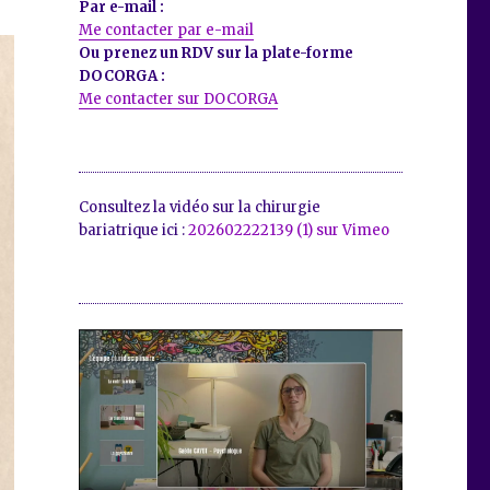
Par e-mail :
Me contacter par e-mail
Ou prenez un RDV sur la plate-forme
DOCORGA :
Me contacter sur DOCORGA
Consultez la vidéo sur la chirurgie
bariatrique ici :
202602222139 (1) sur Vimeo