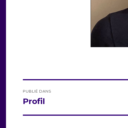
Navigation
PUBLIÉ DANS
de
Profil
l’article