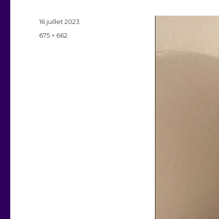
Publié
16 juillet 2023
le
Taille
675 × 662
réelle